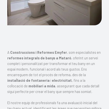
A
Construccions i Reformes Emyfer
, som especialistes en
reformes integrals de banys a Mataró
, oferint un servei
complet i personalitzat per transformar el teu bany en un
espai modern, funcional i acord als teus gustos. Ens
encarreguem de tot el procés de reforma, des de la
instal·lació de fontaneria
i
electricitat
, fins a la
col·locació de
mobiliari a mida
, assegurant que cada detall
sigui perfecte per crear el bany que sempre has somiat.
El nostre equip de professionals fa una avaluació inicial del
teu bany actual, identificant les àrees que necessiten millora