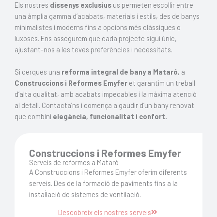
Els nostres
dissenys exclusius
us permeten escollir entre
una àmplia gamma d’acabats, materials i estils, des de banys
minimalistes i moderns fins a opcions més clàssiques o
luxoses. Ens assegurem que cada projecte sigui únic,
ajustant-nos a les teves preferències i necessitats.
Si cerques una
reforma integral de bany a Mataró
, a
Construccions i Reformes Emyfer
et garantim un treball
d’alta qualitat, amb acabats impecables i la màxima atenció
al detall. Contacta’ns i comença a gaudir d’un bany renovat
que combini
elegància, funcionalitat i confort.
Construccions i Reformes Emyfer
Serveis de reformes a Mataró
A Construccions i Reformes Emyfer oferim diferents
serveis. Des de la formació de paviments fins a la
instal·lació de sistemes de ventilació.
Descobreix els nostres serveis