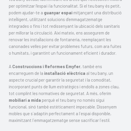
per optimitzar l’espai i la funcionalitat. Si el teu bany és petit,
podem ajudar-te a
guanyar espai
mitjançant una distribució
intel·ligent, utilitzant solucions d’emmagatzematge
integrades o fins i tot redissenyant la ubicació dels sanitaris
per millorar la circulació. Així mateix, ens assegurem de
renovar les instal·lacions de fontaneria, reemplaçant les
canonades velles per evitar problemes futurs, com ara fuites
o humitats, i garantint un funcionament eficient i durador.
A
Construccions i Reformes Emyfer
, també ens
encarreguem de la
instal·lació elèctrica
al teu bany, un
aspecte crucial per garantir la seguretat i la comoditat,
incorporant punts de llum estratègics i endolls a zones clau,
tot complint les normatives de seguretat. A més, oferim
mobiliari a mida
perquè el teu bany no només sigui
funcional, sinó també estèticament impecable. Dissenyem
mobles que s´adaptin perfectament a l´espai disponible,
maximitzant l´emmagatzematge sense sacrificar l´estil.