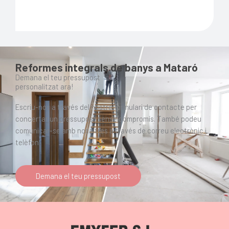
Reformes integrals de banys a Mataró
Demana el teu pressupost
personalitzat ara!
Escriu-nos a través del nostre formulari de contacte per
concertar un pressupost sense compromís. També podeu
comunicar-se amb nosaltres a través de correu electrònic i
telèfon.
Demana el teu pressupost