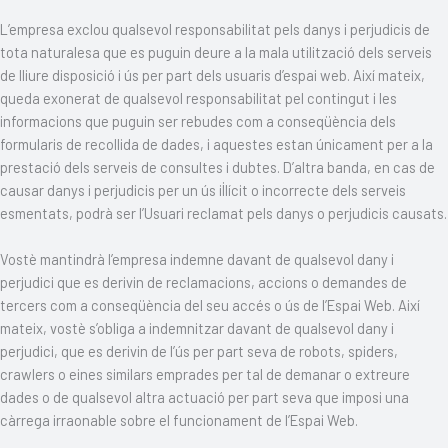
L’empresa exclou qualsevol responsabilitat pels danys i perjudicis de
tota naturalesa que es puguin deure a la mala utilització dels serveis
de lliure disposició i ús per part dels usuaris d’espai web. Així mateix,
queda exonerat de qualsevol responsabilitat pel contingut i les
informacions que puguin ser rebudes com a conseqüència dels
formularis de recollida de dades, i aquestes estan únicament per a la
prestació dels serveis de consultes i dubtes. D’altra banda, en cas de
causar danys i perjudicis per un ús il·lícit o incorrecte dels serveis
esmentats, podrà ser l’Usuari reclamat pels danys o perjudicis causats.
Vostè mantindrà l’empresa indemne davant de qualsevol dany i
perjudici que es derivin de reclamacions, accions o demandes de
tercers com a conseqüència del seu accés o ús de l’Espai Web. Així
mateix, vostè s’obliga a indemnitzar davant de qualsevol dany i
perjudici, que es derivin de l’ús per part seva de robots, spiders,
crawlers o eines similars emprades per tal de demanar o extreure
dades o de qualsevol altra actuació per part seva que imposi una
càrrega irraonable sobre el funcionament de l’Espai Web.