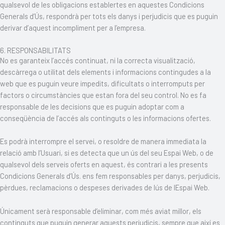
qualsevol de les obligacions establertes en aquestes Condicions
Generals d’Ús, respondrà per tots els danys i perjudicis que es puguin
derivar d’aquest incompliment per a l’empresa.
6. RESPONSABILITATS
No es garanteix l’accés continuat, ni la correcta visualització,
descàrrega o utilitat dels elements i informacions contingudes a la
web que es puguin veure impedits, dificultats o interromputs per
factors o circumstàncies que estan fora del seu control. No es fa
responsable de les decisions que es puguin adoptar com a
conseqüència de l’accés als continguts o les informacions ofertes.
Es podrà interrompre el servei, o resoldre de manera immediata la
relació amb l’Usuari, si es detecta que un ús del seu Espai Web, o de
qualsevol dels serveis oferts en aquest, és contrari a les presents
Condicions Generals d’Ús. ens fem responsables per danys, perjudicis,
pèrdues, reclamacions o despeses derivades de lús de lEspai Web.
Únicament serà responsable d’eliminar, com més aviat millor, els
continguts que puguin generar aquests perjudicis, sempre que així es