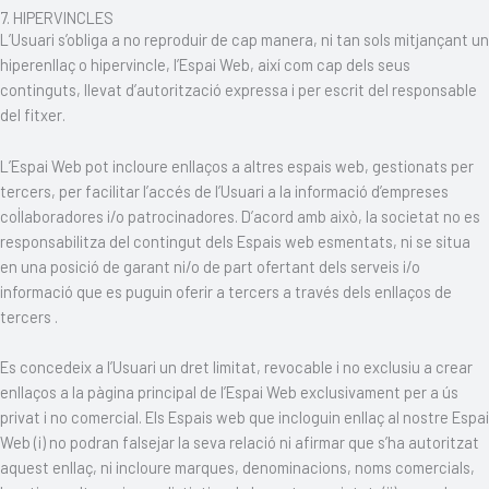
7. HIPERVINCLES
L’Usuari s’obliga a no reproduir de cap manera, ni tan sols mitjançant un
hiperenllaç o hipervincle, l’Espai Web, així com cap dels seus
continguts, llevat d’autorització expressa i per escrit del responsable
del fitxer.
L’Espai Web pot incloure enllaços a altres espais web, gestionats per
tercers, per facilitar l’accés de l’Usuari a la informació d’empreses
col·laboradores i/o patrocinadores. D’acord amb això, la societat no es
responsabilitza del contingut dels Espais web esmentats, ni se situa
en una posició de garant ni/o de part ofertant dels serveis i/o
informació que es puguin oferir a tercers a través dels enllaços de
tercers .
Es concedeix a l’Usuari un dret limitat, revocable i no exclusiu a crear
enllaços a la pàgina principal de l’Espai Web exclusivament per a ús
privat i no comercial. Els Espais web que incloguin enllaç al nostre Espai
Web (i) no podran falsejar la seva relació ni afirmar que s’ha autoritzat
aquest enllaç, ni incloure marques, denominacions, noms comercials,