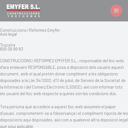
Vés
al
contingut
Construccions i Reformes Emyfer
Avís legal
Truca'ns
605 09 99 83
CONSTRUCCIONS I REFORMES EMYFER S.L., responsable del lloc web,
d’ara endavant RESPONSABLE, posa a disposició dels usuaris aquest
document, amb el qual pretén donar compliment a les obligacions
disposades a la Llei 34/2002, d’11 de juliol, de Serveis de la Societat de
la Informació i del Comerç Electrònic (LSSICE), així com informar tots
els usuaris del lloc web respecte a quines són les condicions dús.
Tota persona que accedeixi a aquest lloc web assumeix el paper
d’usuari, comprometent-se a l’observança i el compliment rigorós de les
disposicions aquí disposades, així com a qualsevol altra disposició legal
que sigui aplicable.