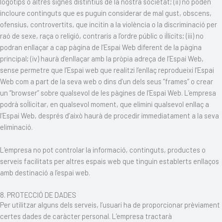
logotips o altres signes distintius de la nostra societat; (ii) no poden
incloure continguts que es puguin considerar de mal gust, obscens,
ofensius, controvertits, que incitin a la violència o la discriminació per
raó de sexe, raça o religió, contraris a l’ordre públic o il·lícits; (iii) no
podran enllaçar a cap pàgina de l’Espai Web diferent de la pàgina
principal; (iv) haurà d’enllaçar amb la pròpia adreça de l’Espai Web,
sense permetre que l’Espai web que realitzi l’enllaç reprodueixi l’Espai
Web com a part de la seva web o dins d’un dels seus “frames” o crear
un “browser” sobre qualsevol de les pàgines de l’Espai Web. L’empresa
podrà sol·licitar, en qualsevol moment, que elimini qualsevol enllaç a
l’Espai Web, després d’això haurà de procedir immediatament a la seva
eliminació.
L’empresa no pot controlar la informació, continguts, productes o
serveis facilitats per altres espais web que tinguin establerts enllaços
amb destinació a l’espai web.
8. PROTECCIÓ DE DADES
Per utilitzar alguns dels serveis, l’usuari ha de proporcionar prèviament
certes dades de caràcter personal. L’empresa tractarà