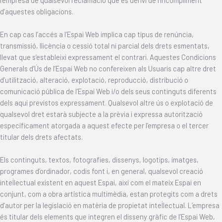
d’aquestes obligacions.
En cap cas l’accés a l’Espai Web implica cap tipus de renúncia,
transmissió, llicència o cessió total ni parcial dels drets esmentats,
llevat que s’estableixi expressament el contrari. Aquestes Condicions
Generals d’Ús de l’Espai Web no confereixen als Usuaris cap altre dret
d’utilització, alteració, explotació, reproducció, distribució o
comunicació pública de l’Espai Web i/o dels seus continguts diferents
dels aquí previstos expressament. Qualsevol altre ús o explotació de
qualsevol dret estarà subjecte a la prèvia i expressa autorització
específicament atorgada a aquest efecte per l’empresa o el tercer
titular dels drets afectats.
Els continguts, textos, fotografies, dissenys, logotips, imatges,
programes d’ordinador, codis font i, en general, qualsevol creació
intel·lectual existent en aquest Espai, així com el mateix Espai en
conjunt, com a obra artística multimèdia, estan protegits com a drets
d’autor per la legislació en matèria de propietat intel·lectual. L’empresa
és titular dels elements que integren el disseny gràfic de l’Espai Web,