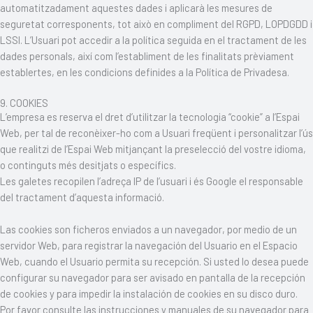
automatitzadament aquestes dades i aplicarà les mesures de
seguretat corresponents, tot això en compliment del RGPD, LOPDGDD i
LSSI. L’Usuari pot accedir a la política seguida en el tractament de les
dades personals, així com l’establiment de les finalitats prèviament
establertes, en les condicions definides a la Política de Privadesa.
9. COOKIES
L’empresa es reserva el dret d’utilitzar la tecnologia “cookie” a l’Espai
Web, per tal de reconèixer-ho com a Usuari freqüent i personalitzar l’ús
que realitzi de l’Espai Web mitjançant la preselecció del vostre idioma,
o continguts més desitjats o específics.
Les galetes recopilen l’adreça IP de l’usuari i és Google el responsable
del tractament d’aquesta informació.
Las cookies son ficheros enviados a un navegador, por medio de un
servidor Web, para registrar la navegación del Usuario en el Espacio
Web, cuando el Usuario permita su recepción. Si usted lo desea puede
configurar su navegador para ser avisado en pantalla de la recepción
de cookies y para impedir la instalación de cookies en su disco duro.
Por favor consulte las instrucciones y manuales de su navegador para