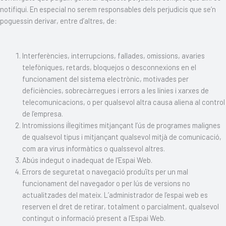
notifiqui. En especial no serem responsables dels perjudicis que se’n
poguessin derivar, entre d’altres, de:
Interferències, interrupcions, fallades, omissions, avaries
telefòniques, retards, bloquejos o desconnexions en el
funcionament del sistema electrònic, motivades per
deficiències, sobrecàrregues i errors a les línies i xarxes de
telecomunicacions, o per qualsevol altra causa aliena al control
de l’empresa.
Intromissions il·legítimes mitjançant l’ús de programes malignes
de qualsevol tipus i mitjançant qualsevol mitjà de comunicació,
com ara virus informàtics o qualssevol altres.
Abús indegut o inadequat de l’Espai Web.
Errors de seguretat o navegació produïts per un mal
funcionament del navegador o per lús de versions no
actualitzades del mateix. L’administrador de l’espai web es
reserven el dret de retirar, totalment o parcialment, qualsevol
contingut o informació present a l’Espai Web.