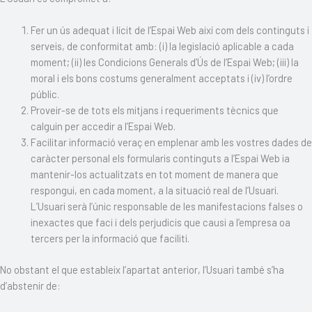
Fer un ús adequat i lícit de l’Espai Web així com dels continguts i
serveis, de conformitat amb: (i) la legislació aplicable a cada
moment; (ii) les Condicions Generals d’Ús de l’Espai Web; (iii) la
moral i els bons costums generalment acceptats i (iv) l’ordre
públic.
Proveir-se de tots els mitjans i requeriments tècnics que
calguin per accedir a l’Espai Web.
Facilitar informació veraç en emplenar amb les vostres dades de
caràcter personal els formularis continguts a l’Espai Web ia
mantenir-los actualitzats en tot moment de manera que
respongui, en cada moment, a la situació real de l’Usuari.
L’Usuari serà l’únic responsable de les manifestacions falses o
inexactes que faci i dels perjudicis que causi a l’empresa oa
tercers per la informació que faciliti.
No obstant el que estableix l’apartat anterior, l’Usuari també s’ha
d’abstenir de: