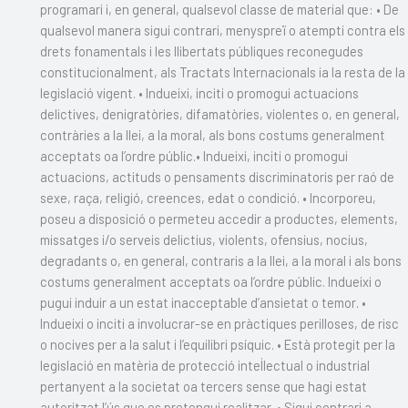
programari i, en general, qualsevol classe de material que: • De
qualsevol manera sigui contrari, menyspreï o atempti contra els
drets fonamentals i les llibertats públiques reconegudes
constitucionalment, als Tractats Internacionals ia la resta de la
legislació vigent. • Indueixi, inciti o promogui actuacions
delictives, denigratòries, difamatòries, violentes o, en general,
contràries a la llei, a la moral, als bons costums generalment
acceptats oa l’ordre públic.• Indueixi, inciti o promogui
actuacions, actituds o pensaments discriminatoris per raó de
sexe, raça, religió, creences, edat o condició. • Incorporeu,
poseu a disposició o permeteu accedir a productes, elements,
missatges i/o serveis delictius, violents, ofensius, nocius,
degradants o, en general, contraris a la llei, a la moral i als bons
costums generalment acceptats oa l’ordre públic. Indueixi o
pugui induir a un estat inacceptable d’ansietat o temor. •
Indueixi o inciti a involucrar-se en pràctiques perilloses, de risc
o nocives per a la salut i l’equilibri psíquic. • Està protegit per la
legislació en matèria de protecció intel·lectual o industrial
pertanyent a la societat oa tercers sense que hagi estat
autoritzat l’ús que es pretengui realitzar. • Sigui contrari a