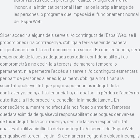
l’honor, a la intimitat personal i familiar oa la pròpia imatge de
les persones. o programa que impedeixi el funcionament normal
de l’Espai Web.
Si per accedir a alguns dels serveis i/o continguts de l’Espai Web, se li
proporcionés una contrasenya, s’obliga a fer-la servir de manera
diligent, mantenint-la en tot moment en secret. En conseqüència, serà
responsable de la seva adequada custòdia i confidencialitat, i es
comprometrà a no cedir-la a tercers, de manera temporal o
permanent, ni a permetre l’accés als serveis i/o continguts esmentats
per part de persones alienes. Igualment, s’obliga a notificar a la
societat qualsevol fet que pugui suposar un ús indegut de la
contrasenya, com, a títol enunciatiu, el robatori, la pèrdua o l’accés no
autoritzat, a fi de procedir a cancel·lar-la immediatament. En
conseqüència, mentre no efectuï la notificació anterior, l’empresa
quedarà eximida de qualsevol responsabilitat que pogués derivar-se
de l’ús indegut de la contrasenya, sent de la seva responsabilitat
qualsevol utilització il·lícita dels continguts i/o serveis de l’Espai Web
per qualsevol tercer il·legítim. Si de manera negligent o dolosa incomplís