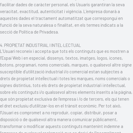
facilitar dades de caràcter personal, els Usuaris garantiran la seva
veracitat, exactitud, autenticitat i vigència. L’empresa donarà a
aquestes dades el tractament automatitzat que correspongui en
funció de la seva naturalesa o finalitat, en els termes indicats a la
secció de Política de Privadesa.
4. PROPIETAT INDUSTRIAL I INTEL·LECTUAL
L’Usuari reconeix i accepta que tots els continguts que es mostren a
l’Espai Web i en especial, dissenys, textos, imatges, logos, icones,
botons, programari, noms comercials, marques, o qualsevol altre signe
susceptible d’utilització industrial i/o comercial estan subjectes a
drets de propietat intel·lectual i totes les marques, noms comercials o
signes distintius, tots els drets de propietat industrial i intel·lectual,
sobre els continguts i/o qualssevol altres elements inserits a la pàgina,
que són propietat exclusiva de l’empresa i /o de tercers, els qui tenen
el dret exclusiu d’utilitzar-los en el trànsit econòmic. Per tot això,
l’Usuari es compromet a no reproduir, copiar, distribuir, posar a
disposició o de qualsevol altra manera comunicar públicament,
transformar o modificar aquests continguts mantenint indemne a
l’empresa de qualsevol reclamació que es derivi de l’incompliment