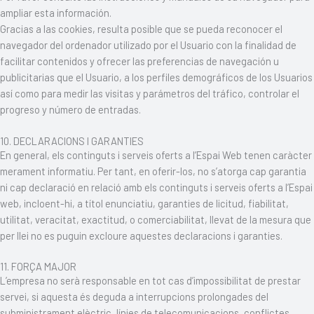
ampliar esta información.
Gracias a las cookies, resulta posible que se pueda reconocer el
navegador del ordenador utilizado por el Usuario con la finalidad de
facilitar contenidos y ofrecer las preferencias de navegación u
publicitarias que el Usuario, a los perfiles demográficos de los Usuarios
así como para medir las visitas y parámetros del tráfico, controlar el
progreso y número de entradas.
10. DECLARACIONS I GARANTIES
En general, els continguts i serveis oferts a l’Espai Web tenen caràcter
merament informatiu. Per tant, en oferir-los, no s’atorga cap garantia
ni cap declaració en relació amb els continguts i serveis oferts a l’Espai
web, incloent-hi, a títol enunciatiu, garanties de licitud, fiabilitat,
utilitat, veracitat, exactitud, o comerciabilitat, llevat de la mesura que
per llei no es puguin excloure aquestes declaracions i garanties.
11. FORÇA MAJOR
L’empresa no serà responsable en tot cas d’impossibilitat de prestar
servei, si aquesta és deguda a interrupcions prolongades del
subministrament elèctric, línies de telecomunicacions, conflictes