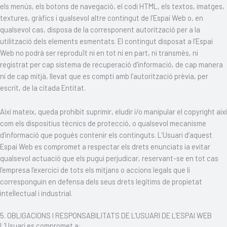
els menús, els botons de navegació, el codi HTML, els textos, imatges,
textures, gràfics i qualsevol altre contingut de l’Espai Web o, en
qualsevol cas, disposa de la corresponent autorització per a la
utilització dels elements esmentats. El contingut disposat a l’Espai
Web no podrà ser reproduït ni en tot ni en part, ni transmès, ni
registrat per cap sistema de recuperació d’informació, de cap manera
ni de cap mitjà, llevat que es compti amb l’autorització prèvia, per
escrit, de la citada Entitat.
Així mateix, queda prohibit suprimir, eludir i/o manipular el copyright així
com els dispositius tècnics de protecció, o qualsevol mecanisme
d’informació que pogués contenir els continguts. L’Usuari d’aquest
Espai Web es compromet a respectar els drets enunciats ia evitar
qualsevol actuació que els pugui perjudicar, reservant-se en tot cas
l’empresa l’exercici de tots els mitjans o accions legals que li
corresponguin en defensa dels seus drets legítims de propietat
intel·lectual i industrial.
5. OBLIGACIONS I RESPONSABILITATS DE L'USUARI DE L'ESPAI WEB
L’Usuari es compromet a: