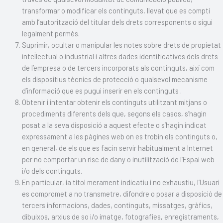
transformar o modificar els continguts, llevat que es compti
amb l’autorització del titular dels drets corresponents o sigui
legalment permès.
Suprimir, ocultar o manipular les notes sobre drets de propietat
intel·lectual o industrial i altres dades identificatives dels drets
de l’empresa o de tercers incorporats als continguts, així com
els dispositius tècnics de protecció o qualsevol mecanisme
d’informació que es pugui inserir en els continguts .
Obtenir i intentar obtenir els continguts utilitzant mitjans o
procediments diferents dels que, segons els casos, s’hagin
posat a la seva disposició a aquest efecte o s’hagin indicat
expressament a les pàgines web on es trobin els continguts o,
en general, de els que es facin servir habitualment a Internet
per no comportar un risc de dany o inutilització de l’Espai web
i/o dels continguts.
En particular, ia títol merament indicatiu i no exhaustiu, l’Usuari
es compromet a no transmetre, difondre o posar a disposició de
tercers informacions, dades, continguts, missatges, gràfics,
dibuixos, arxius de so i/o imatge, fotografies, enregistraments,