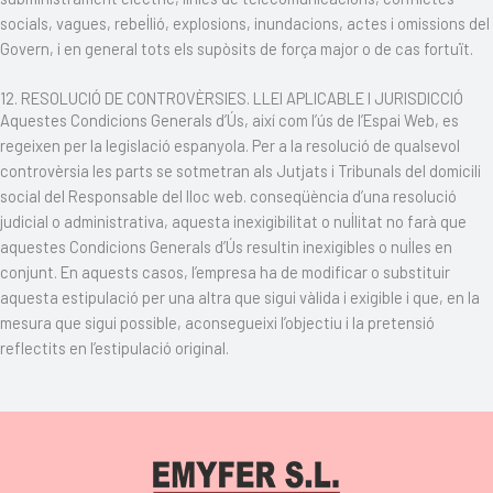
socials, vagues, rebel·lió, explosions, inundacions, actes i omissions del
Govern, i en general tots els supòsits de força major o de cas fortuït.
12. RESOLUCIÓ DE CONTROVÈRSIES. LLEI APLICABLE I JURISDICCIÓ
Aquestes Condicions Generals d’Ús, així com l’ús de l’Espai Web, es
regeixen per la legislació espanyola. Per a la resolució de qualsevol
controvèrsia les parts se sotmetran als Jutjats i Tribunals del domicili
social del Responsable del lloc web. conseqüència d’una resolució
judicial o administrativa, aquesta inexigibilitat o nul·litat no farà que
aquestes Condicions Generals d’Ús resultin inexigibles o nul·les en
conjunt. En aquests casos, l’empresa ha de modificar o substituir
aquesta estipulació per una altra que sigui vàlida i exigible i que, en la
mesura que sigui possible, aconsegueixi l’objectiu i la pretensió
reflectits en l’estipulació original.