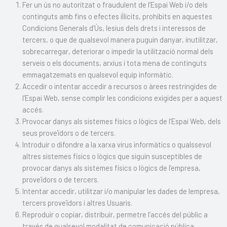
Fer un ús no autoritzat o fraudulent de l’Espai Web i/o dels
continguts amb fins o efectes il·lícits, prohibits en aquestes
Condicions Generals d’Ús, lesius dels drets i interessos de
tercers, o que de qualsevol manera puguin danyar, inutilitzar,
sobrecarregar, deteriorar o impedir la utilització normal dels
serveis o els documents, arxius i tota mena de continguts
emmagatzemats en qualsevol equip informàtic.
Accedir o intentar accedir a recursos o àrees restringides de
l’Espai Web, sense complir les condicions exigides per a aquest
accés.
Provocar danys als sistemes físics o lògics de l’Espai Web, dels
seus proveïdors o de tercers.
Introduir o difondre a la xarxa virus informàtics o qualssevol
altres sistemes físics o lògics que siguin susceptibles de
provocar danys als sistemes físics o lògics de l’empresa,
proveïdors o de tercers.
Intentar accedir, utilitzar i/o manipular les dades de lempresa,
tercers proveïdors i altres Usuaris.
Reproduir o copiar, distribuir, permetre l’accés del públic a
través de qualsevol modalitat de comunicació pública,