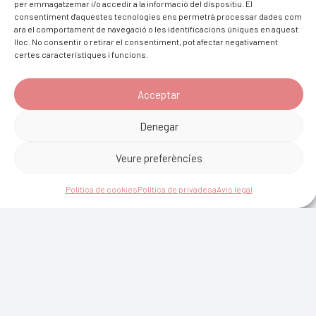
per emmagatzemar i/o accedir a la informació del dispositiu. El
consentiment d'aquestes tecnologies ens permetrà processar dades com
ara el comportament de navegació o les identificacions úniques en aquest
lloc. No consentir o retirar el consentiment, pot afectar negativament
certes característiques i funcions.
Acceptar
Denegar
Veure preferències
Política de cookies
Política de privadesa
Avís legal