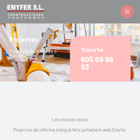
Vés
al
contingut
Projectes
Truca'ns
Projectes de reformes a
Mataró
605 09 99
83
Les nostres obres
Projectes de reforma integral fets juntament amb Emyfer.