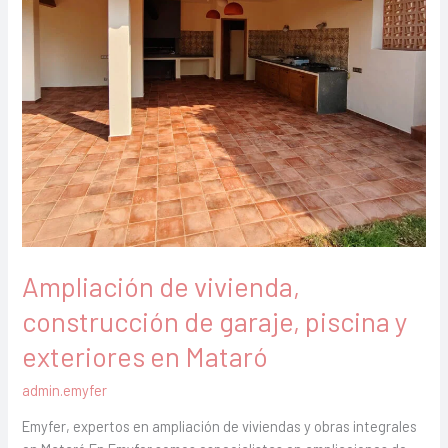
y
exteriores
en
Mataró
Ampliación de vivienda,
construcción de garaje, piscina y
exteriores en Mataró
admin.emyfer
Emyfer, expertos en ampliación de viviendas y obras integrales