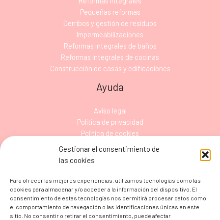
Reformas integrales
Pequeñas reformas
Derribos y gestión de residuos
Impermeabilizaciones
Reformas integrales de baños
Reformas integrales de cocinas
Construcción de casas y edificaciones
Ayuda
Aviso legal
Política de privacidad
Política de cookies
Declaración de accesibilidad
Gestionar el consentimiento de
Mapa del sitio
las cookies
Contacto
Para ofrecer las mejores experiencias, utilizamos tecnologías como las
cookies para almacenar y/o acceder a la información del dispositivo. El
Ronda de Sant Oleguer, 118, 08304 Mataró, Barcelona
consentimiento de estas tecnologías nos permitirá procesar datos como
el comportamiento de navegación o las identificaciones únicas en este
605 09 99 83
sitio. No consentir o retirar el consentimiento, puede afectar