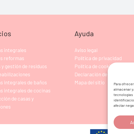
cios
Ayuda
s integrales
Aviso legal
s reformas
Política de privacidad
 y gestión de residuos
Política de cookies
abilizaciones
Declaración de accesibilid
 integrales de baños
Mapa del sitio
Para ofrecer
almacenar y/
 integrales de cocinas
tecnologías
ción de casas y
identificaci
afectar nega
iones
A