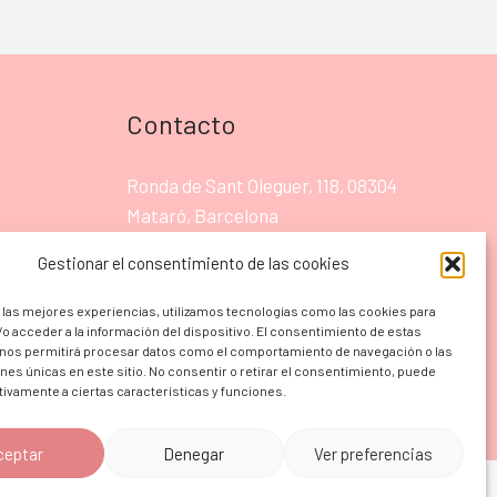
Contacto
Ronda de Sant Oleguer, 118, 08304
Mataró, Barcelona
605 09 99 83
Gestionar el consentimiento de las cookies
ad
emyfer@emyfer.com
 las mejores experiencias, utilizamos tecnologías como las cookies para
o acceder a la información del dispositivo. El consentimiento de estas
 nos permitirá procesar datos como el comportamiento de navegación o las
ones únicas en este sitio. No consentir o retirar el consentimiento, puede
tivamente a ciertas características y funciones.
ceptar
Denegar
Ver preferencias