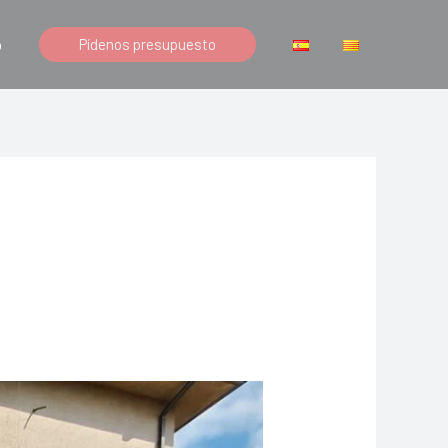
o
Pídenos presupuesto